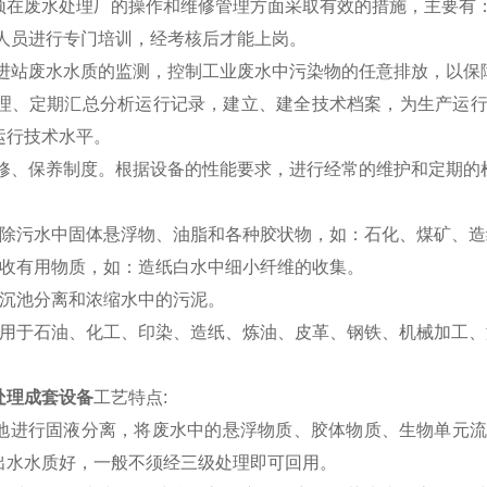
须在废水处理厂的操作和维修管理方面采取有效的措施，主要有
作人员进行专门培训，经考核后才能上岗。
对进站废水水质的监测，控制工业废水中污染物的任意排放，以保
整理、定期汇总分析运行记录，建立、建全技术档案，为生产运
运行技术水平。
检修、保养制度。根据设备的性能要求，进行经常的维护和定期的
：
去除污水中固体悬浮物、油脂和各种胶状物，如：石化、煤矿、
回收有用物质，如：造纸白水中细小纤维的收集。
二沉池分离和浓缩水中的污泥。
应用于石油、化工、印染、造纸、炼油、皮革、钢铁、机械加工
处理成套设备
工艺特点:
高效地进行固液分离，将废水中的悬浮物质、胶体物质、生物单元
出水水质好，一般不须经三级处理即可回用。