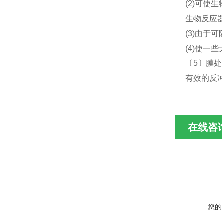
(2)可
生物反应
(3)由
(4)使
〔5〕膜
有效的反
在线咨
您的