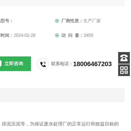
是一种处理效果十分理想且管理方便的设备。污水处理后可达
国家排放标准。
品型号：
厂商性质：
生产厂家
新时间：
2024-02-28
访 问 量：
3459
18006467203
立即咨询
联系电话：
客服
电话
扫码
加微信
、排泥压泥等，为保证废水处理厂的正常运行和效益目标的