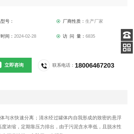
品型号：
厂商性质：
生产厂家
新时间：
2024-02-28
访 问 量：
6835
客服
电话
扫码
加微信
18006467203
立即咨询
联系电话：
絮体与水快速分离；清水经过罐体内自我形成的致密的悬浮
高度浓缩，定期靠压力排出，由于污泥含水率低，且脱水性