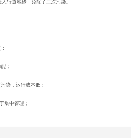
造人行道地砖，免除了二次污染。
；
点；
功能；
次污染，运行成本低；
便于集中管理；