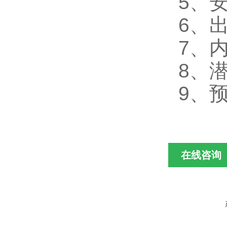
5、
6、
7、
8、
9、
在线咨询