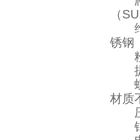
爬梯
（SU
维修
锈钢（
粉碎
提篮
螺栓
材质
压板
锚固