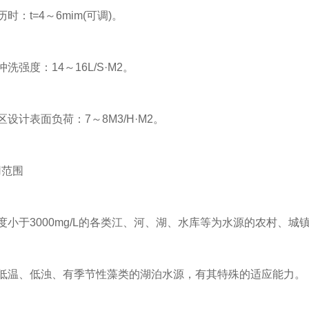
：t=4～6mim(可调)。
强度：14～16L/S·M2。
计表面负荷：7～8M3/H·M2。
范围
于3000mg/L的各类江、河、湖、水库等为水源的农村、城
温、低浊、有季节性藻类的湖泊水源，有其特殊的适应能力。