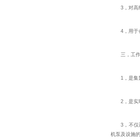
3，对高纯
4，用于各
三，工作
1，是集絮
2，是实现
3，不仅适
机泵及设施