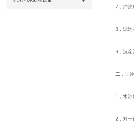
7，冲洗历时
8，滤池冲洗
9，沉淀区设
二，适用
1，水浊度小
2，对于低