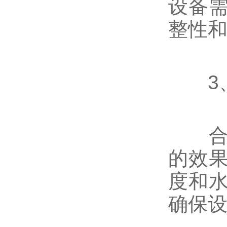
设备
整性
3、
合适
的效
度和
确保