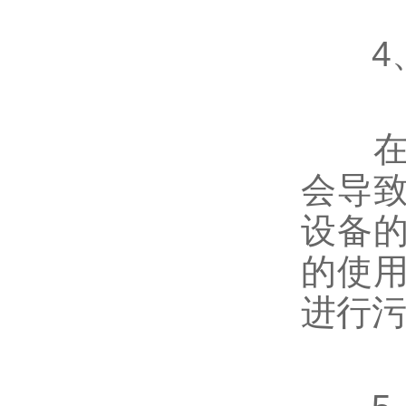
4、
在设
会导
设备
的使
进行